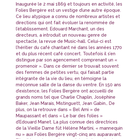
Inaugurée le 2 mai 1869 et toujours en activité, les
Folies Bergère est un vestige d’une autre époque.
Ce lieu atypique a connu de nombreux artistes et
directions qui ont fait évoluer la renommée de
l’établissement. Edouard Marchant, un des
directeurs, a introduit un nouveau genre de
spectacle, la revue de Music-hall. Celui-ci est
l’héritier du café chantant né dans les années 1770
et du plus récent café concert. Toutefois il s’en
distingue par son agencement comprenant un «
promenoir ». Dans ce dernier se trouvait souvent
des femmes de petites vertu, qui faisait partie
intégrante de la vie du lieu, en témoigne la
méconnue salle de la danse du ventre. En 150 ans
d’existence, les Folies Bergère ont accueilli de
grands noms tel que Charlie Chaplin, Joséphine
Baker, Jean Marais, Mistinguett, Jean Gabin… De
plus, on la retrouve dans « Bel Ami » de
Maupassant et dans « Le bar des folies »
d’Edouard Manet. La plus connue des directrices
de la Vieille Dame fût Hélène Martini, « mannequin
nu » aux Folies Bergère vingt-cinq ans auparavant.