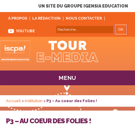
UN SITE DU GROUPE IGENSIA EDUCATION
À PROPOS
LA RÉDACTION
NOUS CONTACTER
REC
Recherche
YOUTUBE
pour :
MENU
Accueil
>
Institution
>
P3 – Au coeur des Folies !
P3 – AU COEUR DES FOLIES !