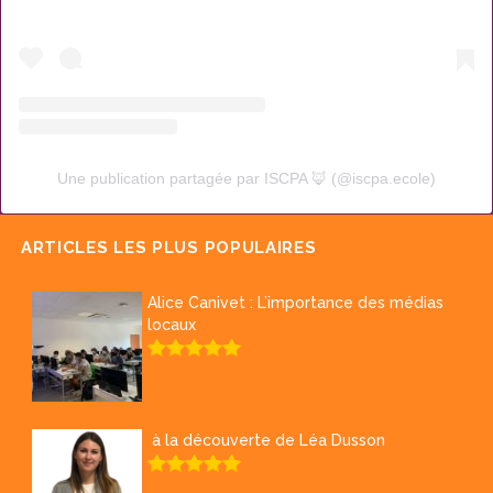
Une publication partagée par ISCPA 🦊 (@iscpa.ecole)
ARTICLES LES PLUS POPULAIRES
Alice Canivet : L’importance des médias
locaux
à la découverte de Léa Dusson