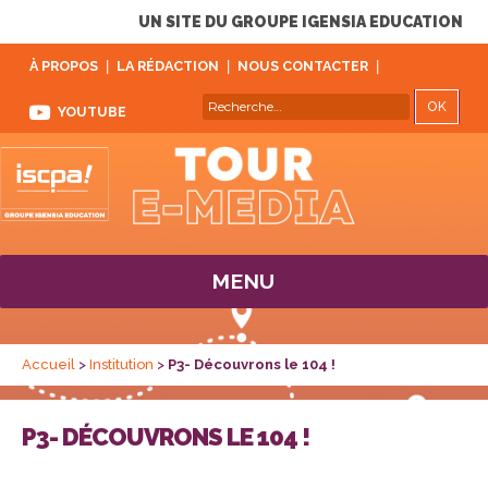
UN SITE DU GROUPE IGENSIA EDUCATION
À PROPOS
LA RÉDACTION
NOUS CONTACTER
REC
Recherche
YOUTUBE
pour :
MENU
Accueil
>
Institution
>
P3- Découvrons le 104 !
P3- DÉCOUVRONS LE 104 !