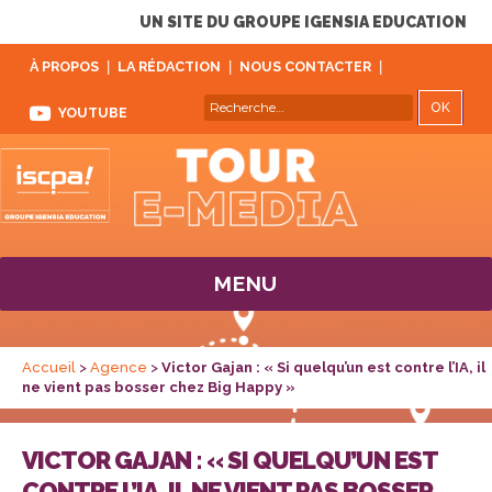
UN SITE DU GROUPE IGENSIA EDUCATION
À PROPOS
LA RÉDACTION
NOUS CONTACTER
REC
Recherche
YOUTUBE
pour :
MENU
Accueil
>
Agence
>
Victor Gajan : « Si quelqu’un est contre l’IA, il
ne vient pas bosser chez Big Happy »
VICTOR GAJAN : « SI QUELQU’UN EST
CONTRE L’IA, IL NE VIENT PAS BOSSER