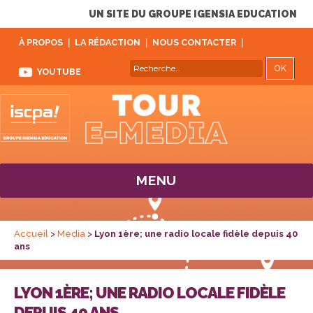
UN SITE DU GROUPE IGENSIA EDUCATION
À PROPOS
LA RÉDACTION
NOUS CONTACTER
REC
Recherche
YOUTUBE
pour :
MENU
Accueil
>
Media
>
Lyon 1ère; une radio locale fidèle depuis 40
ans
LYON 1ÈRE; UNE RADIO LOCALE FIDÈLE
DEPUIS 40 ANS