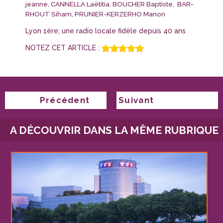
jeanne, CANNELLA Laëtitia, BOUCHER Baptiste, BAR-
RHOUT Siham, PRUNIER-KERZERHO Manon
Lyon 1ère; une radio locale fidèle depuis 40 ans
NOTEZ CET ARTICLE :
NAVIGATION
Précédent
Suivant
DE
Publication
Publication
L’ARTICLE
précédente :
A DÉCOUVRIR DANS LA MÊME RUBRIQUE
suivante :