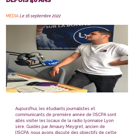
CATÉGORIES
Publié
MEDIA
Le
16 septembre 2022
le
Aujourd’hui, les étudiants journalistes et
communicants de première année de l’ISCPA sont
allés visiter les locaux de la radio lyonnaise Lyon
1ère. Guidés par Amaury Meygret, ancien de
l’ISCPA, nous avons discuté des objectifs de cette