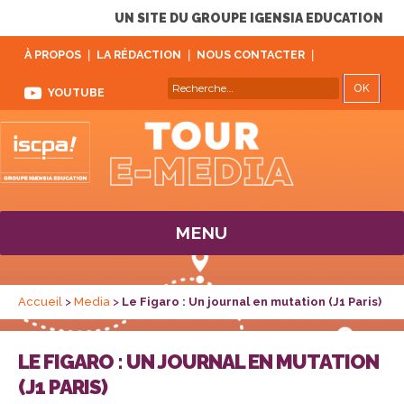
UN SITE DU GROUPE IGENSIA EDUCATION
À PROPOS
LA RÉDACTION
NOUS CONTACTER
REC
Recherche
YOUTUBE
pour :
MENU
Accueil
>
Media
>
Le Figaro : Un journal en mutation (J1 Paris)
LE FIGARO : UN JOURNAL EN MUTATION
(J1 PARIS)