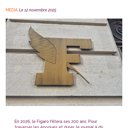
CATÉGORIES
Publié
MEDIA
Le
12 novembre 2025
le
En 2026, le Figaro fêtera ses 200 ans. Pour
traverser les époques et durer, le journal à dû