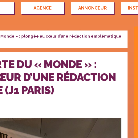
AGENCE
ANNONCEUR
INS
« Monde » : plongée au cœur d’une rédaction emblématique
TE DU « MONDE » :
ŒUR D’UNE RÉDACTION
(J1 PARIS)