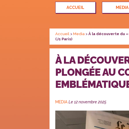
ACCUEIL
MEDIA
Accueil
>
Media
>
À la découverte du 
(J1 Paris)
À LA DÉCOUVER
PLONGÉE AU C
EMBLÉMATIQUE 
CATÉGORIES
Publié
MEDIA
Le
12 novembre 2025
le