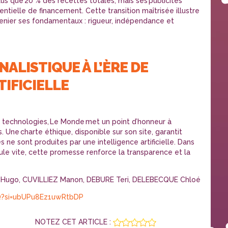
lus que 20 % des recettes totales, mais ses publicités
ielle de financement. Cette transition maîtrisée illustre
renier ses fondamentaux : rigueur, indépendance et
ALISTIQUE À L’ÈRE DE
TIFICIELLE
x technologies, Le Monde met un point d’honneur à
. Une charte éthique, disponible sur son site, garantit
s ne sont produites par une intelligence artificielle. Dans
ule vite, cette promesse renforce la transparence et la
Hugo, CUVILLIEZ Manon, DEBURE Teri, DELEBECQUE Chloé
IQ?si=ubUPu8Ez1uwRtbDP
NOTEZ CET ARTICLE :