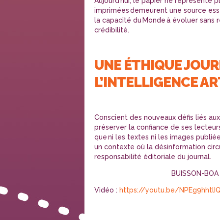
Aujourd’hui, le papier ne représente p
imprimées demeurent une source essent
la capacité du Monde à évoluer sans 
crédibilité.
UNE ÉTHIQUE JOURN
L’INTELLIGENCE AR
Conscient des nouveaux défis liés au
préserver la confiance de ses lecteurs
que ni les textes ni les images publiée
un contexte où la désinformation circ
responsabilité éditoriale du journal.
BUISSON-BOA 
Vidéo :
https://youtu.be/NPEg9hhtl