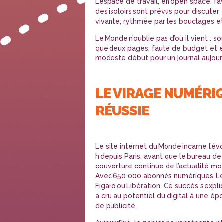
L’espace de travail, en open space, fa
des isoloirs sont prévus pour discuter
vivante, rythmée par les bouclages et 
Le Monde n’oublie pas d’où il vient : 
que deux pages, faute de budget et e
modeste début pour un journal aujourd
LE VIRAGE NUMÉRI
RÉUSSIE
Le site internet du Monde incarne l’év
h depuis Paris, avant que le bureau de
couverture continue de l’actualité mo
Avec 650 000 abonnés numériques, 
Figaro ou Libération. Ce succès s’expl
a cru au potentiel du digital à une é
de publicité.