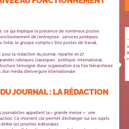
RIVÉE AU FONCTIONNEMENT
é, ce qui implique la présence de nombreux postes
onctionnement de l’entreprise : services juridiques,
 total, le groupe compte 1 600 postes de travail,
À
B
 pour la rédaction du journal, répartie en 27
i
grandes rubriques classiques : politique, international,
ucture témoigne d’une organisation à la fois hiérarchisée
d’un média d’envergure internationale.
DU JOURNAL : LA RÉDACTION
es journalistes appellent la « grande messe » : une
action. Ce moment clé permet d’échanger sur les sujets
éfinir les priorités éditoriales.