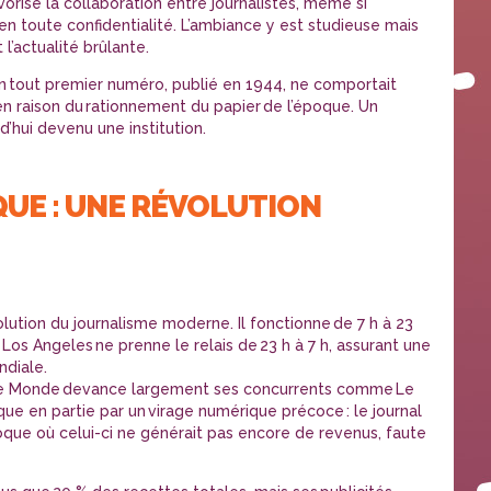
vorise la collaboration entre journalistes, même si
 en toute confidentialité. L’ambiance y est studieuse mais
l’actualité brûlante.
son tout premier numéro, publié en 1944, ne comportait
n raison du rationnement du papier de l’époque. Un
’hui devenu une institution.
QUE : UNE RÉVOLUTION
olution du journalisme moderne. Il fonctionne de 7 h à 23
 Los Angeles ne prenne le relais de 23 h à 7 h, assurant une
ndiale.
Le Monde devance largement ses concurrents comme Le
ique en partie par un virage numérique précoce : le journal
poque où celui-ci ne générait pas encore de revenus, faute