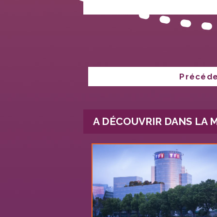
NAVIGATION
Précéd
DE
Publication
L’ARTICLE
précédente :
A DÉCOUVRIR DANS LA 