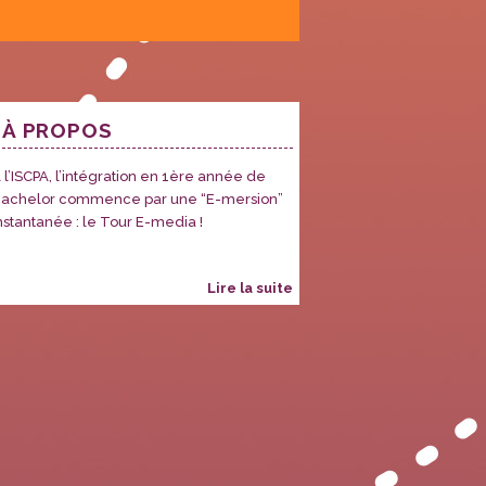
À PROPOS
 l’ISCPA, l’intégration en 1ère année de
achelor commence par une “E-mersion”
nstantanée : le Tour E-media !
lire la suite