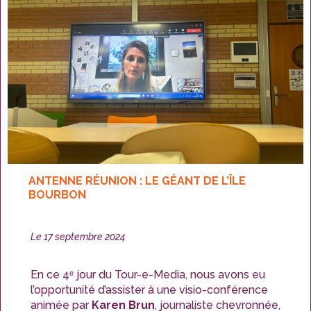
ANTENNE RÉUNION : LE GÉANT DE L’ÎLE
BOURBON
Publié
Le
17 septembre 2024
le
En ce 4ᵉ jour du Tour-e-Media, nous avons eu
l’opportunité d’assister à une visio-conférence
animée par
Karen Brun
, journaliste chevronnée,