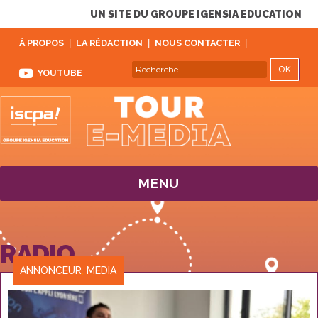
UN SITE DU GROUPE IGENSIA EDUCATION
À PROPOS
LA RÉDACTION
NOUS CONTACTER
REC
Recherche
YOUTUBE
pour :
MENU
RADIO
CATÉGORIES
ANNONCEUR
,
MEDIA