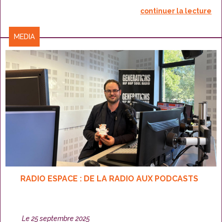
parcours, ses missions et rappelle une certitude :
continuer la lecture
sans motivation, impossible de devenir journaliste.
CATÉGORIES
MEDIA
RADIO ESPACE : DE LA RADIO AUX PODCASTS
Publié
Le
25 septembre 2025