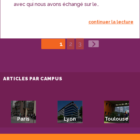
avec qui nous avons échangé sur le
fonctionnement d’
Antenne Réunion
, la
principale chaîne de télévision de l’île de la
continuer la lecture
Réunion.
PAGE
PAGE
PAGINATION
PAGE
1
2
3
DES
PUBLICATIONS
ARTICLES PAR CAMPUS
Paris
Lyon
Toulouse