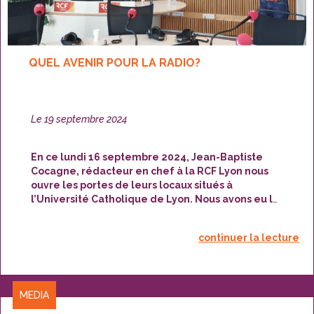
QUEL AVENIR POUR LA RADIO?
Publié
Le
19 septembre 2024
le
En ce lundi 16 septembre 2024, Jean-Baptiste
Cocagne, rédacteur en chef à la RCF Lyon nous
ouvre les portes de leurs locaux situés à
l’Université Catholique de Lyon. Nous avons eu la
chance de nous entretenir avec lui, puis de visiter
les studios d’enregistrement. Il nous fait part de
continuer la lecture
sa vision de l’avenir de la radio.
CATÉGORIES
MEDIA