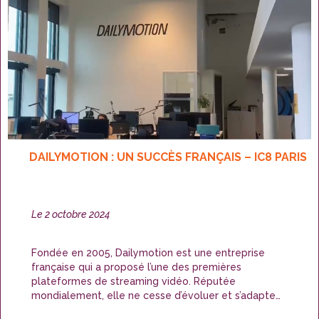
DAILYMOTION : UN SUCCÈS FRANÇAIS – IC8 PARIS
Publié
Le
2 octobre 2024
le
Fondée en 2005, Dailymotion est une entreprise
française qui a proposé l’une des premières
plateformes de streaming vidéo. Réputée
mondialement, elle ne cesse d’évoluer et s’adapte
aux nouvelles tendances du marché.