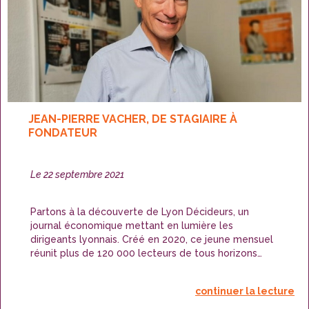
JEAN-PIERRE VACHER, DE STAGIAIRE À
FONDATEUR
Publié
Le
22 septembre 2021
le
Partons à la découverte de Lyon Décideurs, un
journal économique mettant en lumière les
dirigeants lyonnais. Créé en 2020, ce jeune mensuel
réunit plus de 120 000 lecteurs de tous horizons
lyonnais. Jean-Pierre Vacher, directeur du média,
répond aujourd’hui à quelques questions sur son
continuer la lecture
parcours.