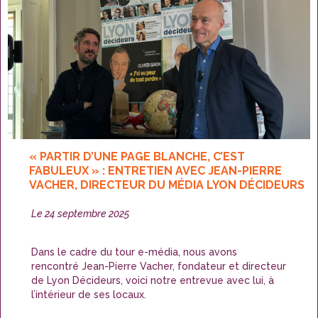
« PARTIR D’UNE PAGE BLANCHE, C’EST
FABULEUX » : ENTRETIEN AVEC JEAN-PIERRE
VACHER, DIRECTEUR DU MÉDIA LYON DÉCIDEURS
Publié
Le
24 septembre 2025
le
Dans le cadre du tour e-média, nous avons
rencontré Jean-Pierre Vacher, fondateur et directeur
de Lyon Décideurs, voici notre entrevue avec lui, à
l’intérieur de ses locaux.