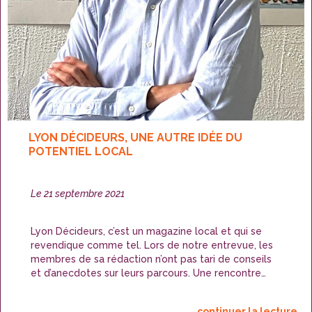
LYON DÉCIDEURS, UNE AUTRE IDÉE DU
POTENTIEL LOCAL
Publié
Le
21 septembre 2021
le
Lyon Décideurs, c’est un magazine local et qui se
revendique comme tel. Lors de notre entrevue, les
membres de sa rédaction n’ont pas tari de conseils
et d’anecdotes sur leurs parcours. Une rencontre
haute en couleurs en plein cœur de Lyon, près de la
place Bellecour.
continuer la lecture